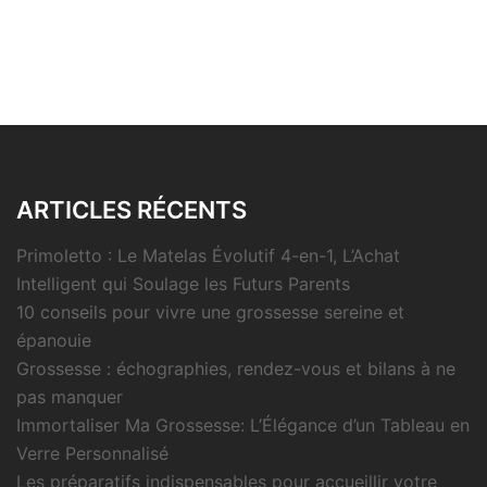
ARTICLES RÉCENTS
Primoletto : Le Matelas Évolutif 4-en-1, L’Achat
Intelligent qui Soulage les Futurs Parents
10 conseils pour vivre une grossesse sereine et
épanouie
Grossesse : échographies, rendez-vous et bilans à ne
pas manquer
Immortaliser Ma Grossesse: L’Élégance d’un Tableau en
Verre Personnalisé
Les préparatifs indispensables pour accueillir votre