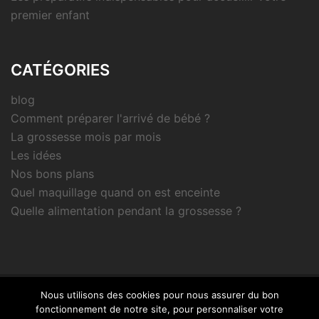
premier enfant
CATÉGORIES
blog
Comment préparer l'arrivé de bébé ?
La grossesse mois par mois
Les idées
Nos bons plans
Quel maquillage quand on est enceinte
Quelle alimentation pendant la grossesse ?
Nous utilisons des cookies pour nous assurer du bon
© 2026 Je suis enceinte.fr. Fièrement propulsé par
fonctionnement de notre site, pour personnaliser votre
Sydney