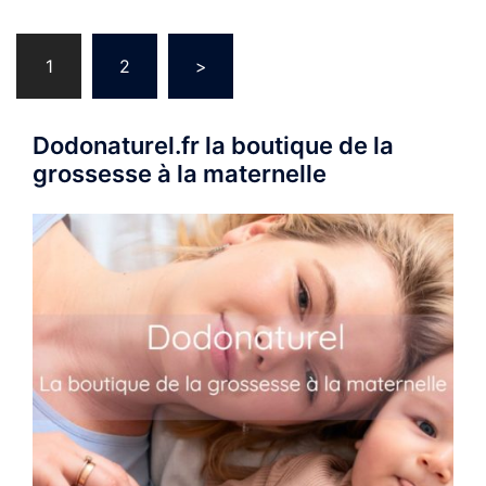
Navigation
1
2
>
des
articles
Dodonaturel.fr la boutique de la
grossesse à la maternelle